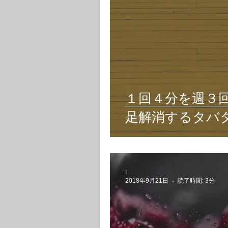
１回４分を週３
足解消するタバ
I
2018年9月21日
読了時間: 3分