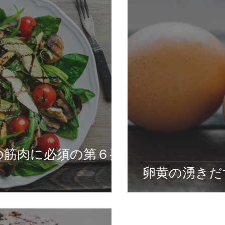
の筋肉に必須の第６要
卵黄の湧きだ