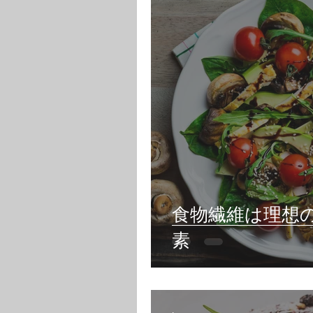
食物繊維は理想
素