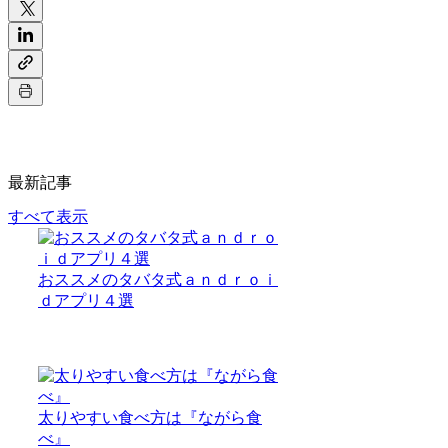
最新記事
すべて表示
おススメのタバタ式ａｎｄｒｏｉ
ｄアプリ４選
太りやすい食べ方は『ながら食
べ』