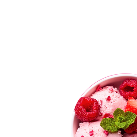
eam by ISUPREME
の
ヴ
ンア
、本
出来