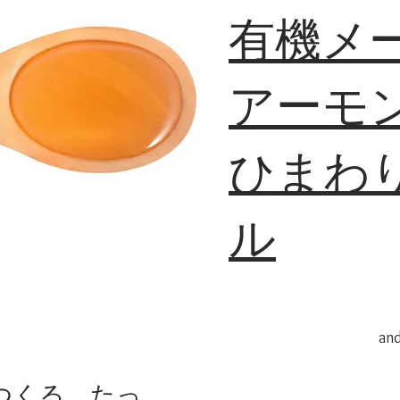
有機メ
アーモ
​ひまわ
ル
​an
つくる、たっ