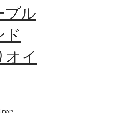
ープル
ンド
りオイ
d more.