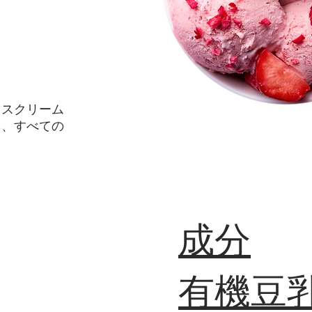
。
イスクリーム
を、すべての
成分
​有機豆