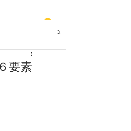
ログイン
６要素