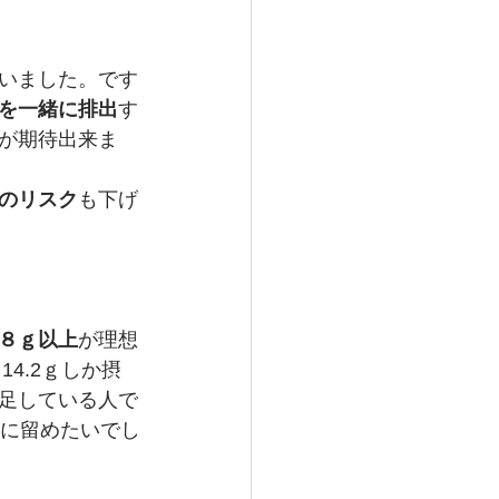
いました。です
を一緒に排出
す
が期待出来ま
のリスク
も下げ
８ｇ以上
が理想
4.2ｇしか摂
足している人で
内に留めたいでし