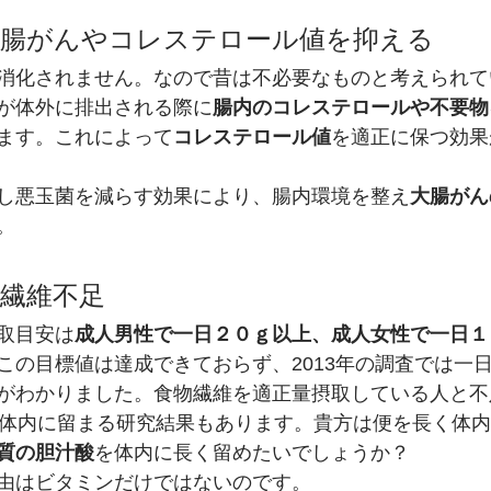
大腸がんやコレステロール値を抑える
消化されません。なので昔は不必要なものと考えられて
が体外に排出される際に
腸内のコレステロールや不要物
ます。これによって
コレステロール値
を適正に保つ効果
し悪玉菌を減らす効果により、腸内環境を整え
大腸がん
。
繊維不足
取目安は
成人男性で一日２０ｇ以上、成人女性で一日１
の目標値は達成できておらず、2013年の調査では一日1
がわかりました。食物繊維を適正量摂取している人と不
く体内に留まる研究結果もあります。貴方は便を長く体
質の胆汁酸
を体内に長く留めたいでしょうか？
由はビタミンだけではないのです。