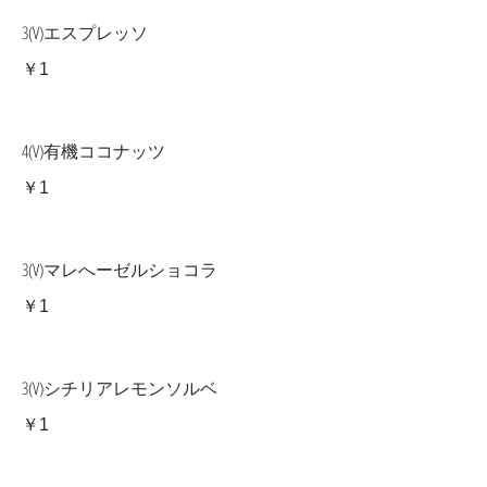
3(V)エスプレッソ
￥1
4(V)有機ココナッツ
￥1
3(V)マレへーゼルショコラ
￥1
3(V)シチリアレモンソルベ
￥1